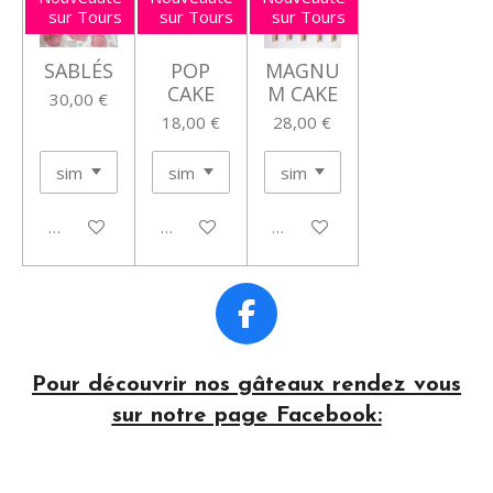
sur Tours
sur Tours
sur Tours
SABLÉS
POP
MAGNU
CAKE
M CAKE
30,00 €
18,00 €
28,00 €
Voir les détails
Voir les détails
Voir les détails
F
a
c
Pour découvrir nos gâteaux rendez vous
e
sur notre page Facebook:
b
o