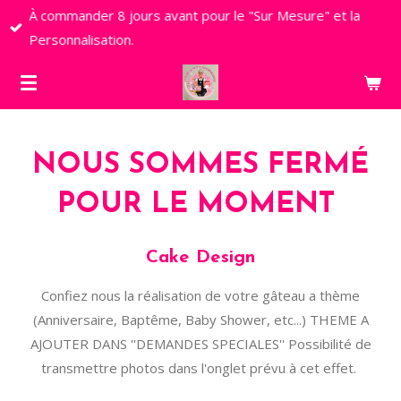
À commander 8 jours avant pour le "Sur Mesure" et la
Passer
Personnalisation.
au
contenu
principal
NOUS SOMMES FERMÉ
POUR LE MOMENT
Cake Design
Confiez nous la réalisation de votre gâteau a thème
(Anniversaire, Baptême, Baby Shower, etc...) THEME A
AJOUTER DANS ''DEMANDES SPECIALES'' Possibilité de
transmettre photos
dans l'onglet prévu à cet effet.