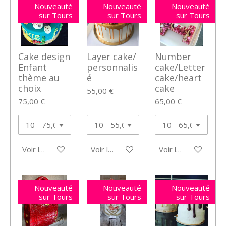
Nouveauté
Nouveauté
Nouveauté
sur Tours
sur Tours
sur Tours
Cake design
Layer cake/
Number
Enfant
personnalis
cake/Letter
thème au
é
cake/heart
choix
cake
55,00 €
75,00 €
65,00 €
Voir les détails
Voir les détails
Voir les détails
Nouveauté
Nouveauté
Nouveauté
sur Tours
sur Tours
sur Tours