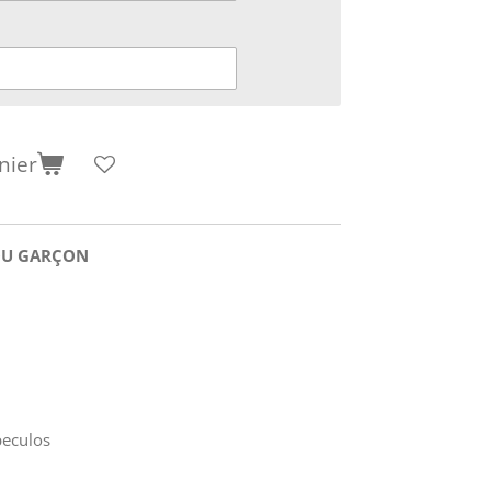
nier
OU GARÇON
peculos