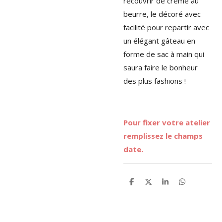
recouvrir de crème au
beurre, le décoré avec
facilité pour repartir avec
un élégant gâteau en
forme de sac à main qui
saura faire le bonheur
des plus fashions !
Pour fixer votre atelier
remplissez le champs
date.
P
P
P
P
a
a
a
a
r
r
r
r
t
t
t
t
a
a
a
a
g
g
g
g