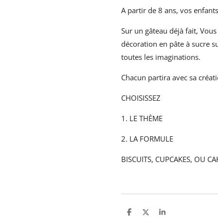
A partir de 8 ans, vos enfant
Sur un gâteau déjà fait, Vous
décoration en pâte à sucre su
toutes les imaginations.
Chacun partira avec sa créat
CHOISISSEZ
1. LE THÈME
2. LA FORMULE
BISCUITS, CUPCAKES, OU CA
P
P
P