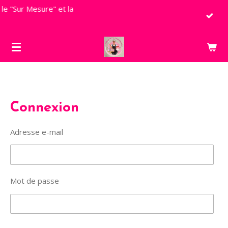
sure" et la
Passer
au
contenu
principal
Connexion
Adresse e-mail
Mot de passe