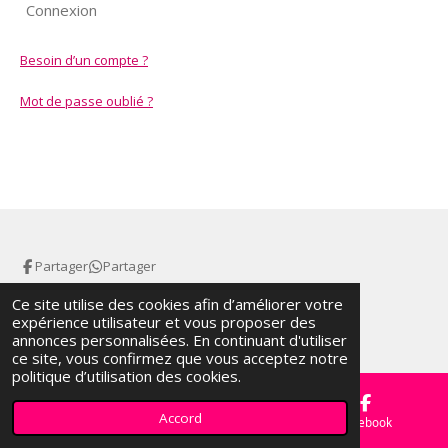
Connexion
Besoin d’un compte ?
Mot de passe oublié ?
Partager
Partager
©
Atelier La Petite
Gourmandise
Ce site utilise des cookies afin d’améliorer votre
expérience utilisateur et vous proposer des
Propulsé par
Webador
annonces personnalisées. En continuant d'utiliser
ce site, vous confirmez que vous acceptez notre
politique d’utilisation des cookies.
Accord
E-mail
Carte
Facebook